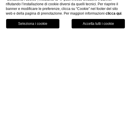
rifiutando l’installazione di cookie diversi da quelli tecnici. Per riaprire il
banner e modificare le preferenze, clicca su “Cookie” nel footer del sito
HOTEL SANTA MARINA
web e della pagina di prenotazione. Per maggiori informazioni
clicca qui
.
CA' MARINELLA
LE NOSTRE STRUTTURE
CHIAMA
PRENOTA
Camere
Family Quadrupla
FAMILY QUADRUPLA
Ideale per famiglie
4
22 -30 m²