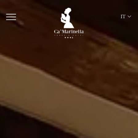
IT
ITA
ENG
FRA
DEU
ESP
RUS