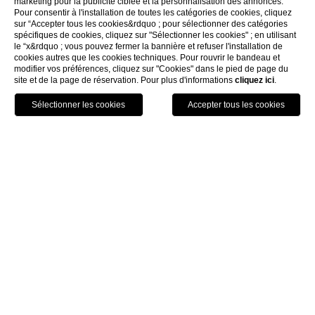
marketing pour la publicité ciblée et la personnalisation des annonces.
Pour consentir à l'installation de toutes les catégories de cookies, cliquez
sur “Accepter tous les cookies&rdquo ; pour sélectionner des catégories
EXPLORER
spécifiques de cookies, cliquez sur "Sélectionner les cookies" ; en utilisant
le “x&rdquo ; vous pouvez fermer la bannière et refuser l'installation de
cookies autres que les cookies techniques. Pour rouvrir le bandeau et
modifier vos préférences, cliquez sur "Cookies" dans le pied de page du
HOTEL SANTA MARINA
site et de la page de réservation. Pour plus d'informations
cliquez ici
.
CA' MARINELLA
NOS HÉBERGEMENTS
APPELEZ
RÈSERVEZ
Chambres et suites
Deluxe
DELUXE
Pour un séjour vénitien