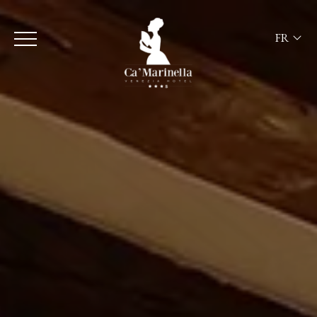
FR
ITA
ENG
FRA
DEU
ESP
RUS