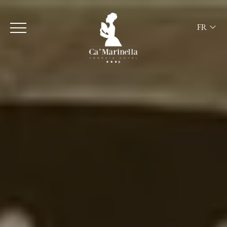
FR
ITA
ENG
FRA
DEU
ESP
RUS