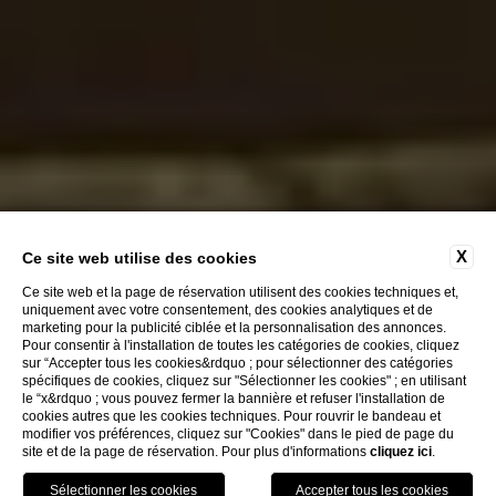
X
Ce site web utilise des cookies
Ce site web et la page de réservation utilisent des cookies techniques et,
uniquement avec votre consentement, des cookies analytiques et de
marketing pour la publicité ciblée et la personnalisation des annonces.
Pour consentir à l'installation de toutes les catégories de cookies, cliquez
sur “Accepter tous les cookies&rdquo ; pour sélectionner des catégories
EXPLORER
spécifiques de cookies, cliquez sur "Sélectionner les cookies" ; en utilisant
le “x&rdquo ; vous pouvez fermer la bannière et refuser l'installation de
cookies autres que les cookies techniques. Pour rouvrir le bandeau et
modifier vos préférences, cliquez sur "Cookies" dans le pied de page du
HOTEL SANTA MARINA
site et de la page de réservation. Pour plus d'informations
cliquez ici
.
CA' MARINELLA