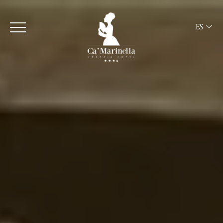
ES
ITA
ENG
FRA
DEU
ESP
RUS