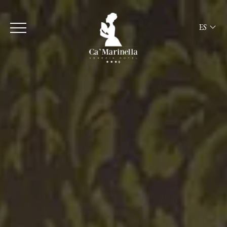
ES
ITA
ENG
FRA
DEU
ESP
RUS