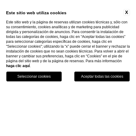
X
Este sitio web utiliza cookies
Este sitio web y la página de reservas utilizan cookies técnicas y, sólo con
su consentimiento, cookies analíticas y de marketing para publicidad
dirigida y personalización de anuncios. Para consentir la instalación de
todas las categorías de cookies, haga clic en “Aceptar todas las cookies”
para seleccionar categorías específicas de cookies, haga clic en
EXPLORE
"Seleccionar cookies"; utilizando la “x” puede cerrar el banner y rechazar la
instalación de cookies que no sean cookies técnicas. Para volver a abrir el
banner y cambiar sus preferencias, haga clic en “Cookies” en el pie de
página del sitio web y de la página de reservas. Para más información
HOTEL SANTA MARINA
haga clic aquí
.
CA' MARINELLA
NUESTROS ALOJAMIENTOS
LLAME A
RESERVA
Habitaciones
Triple
TRIPLE